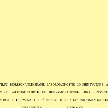
VIRUS
BIORESONANZTHERAPIE
LABORDIAGNOSTIK
JIN SHIN JYUTSU ®
MIN D
WICHTIGE NÄHRSTOFFE
HEILSAME NAHRUNG
ERNÄHRUNGSSTU
N
BLUTFETTE
OMEGA 3 FETTSÄUREN
BLUTDRUCK
GESUND ATMEN
MEDITA
THERAPEUTEN
ÜBER MICH