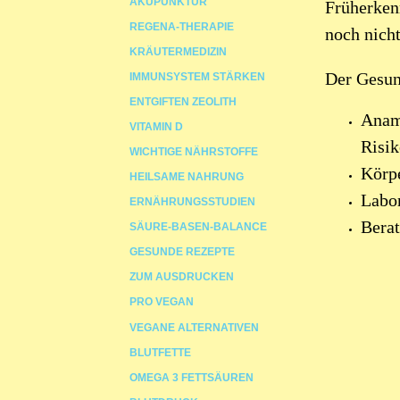
AKUPUNKTUR
Früherken
REGENA-THERAPIE
noch nich
KRÄUTERMEDIZIN
Der Gesun
IMMUNSYSTEM STÄRKEN
ENTGIFTEN ZEOLITH
Anam
VITAMIN D
Risik
WICHTIGE NÄHRSTOFFE
Körpe
HEILSAME NAHRUNG
Labo
ERNÄHRUNGSSTUDIEN
Berat
SÄURE-BASEN-BALANCE
GESUNDE REZEPTE
ZUM AUSDRUCKEN
PRO VEGAN
VEGANE ALTERNATIVEN
BLUTFETTE
OMEGA 3 FETTSÄUREN