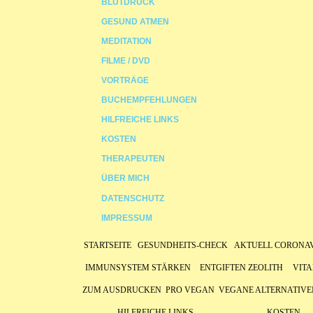
BLUTDRUCK
GESUND ATMEN
MEDITATION
FILME / DVD
VORTRÄGE
BUCHEMPFEHLUNGEN
HILFREICHE LINKS
KOSTEN
THERAPEUTEN
ÜBER MICH
DATENSCHUTZ
IMPRESSUM
STARTSEITE
GESUNDHEITS-CHECK
AKTUELL CORONA
IMMUNSYSTEM STÄRKEN
ENTGIFTEN ZEOLITH
VITA
ZUM AUSDRUCKEN
PRO VEGAN
VEGANE ALTERNATIVE
HILFREICHE LINKS
KOSTEN