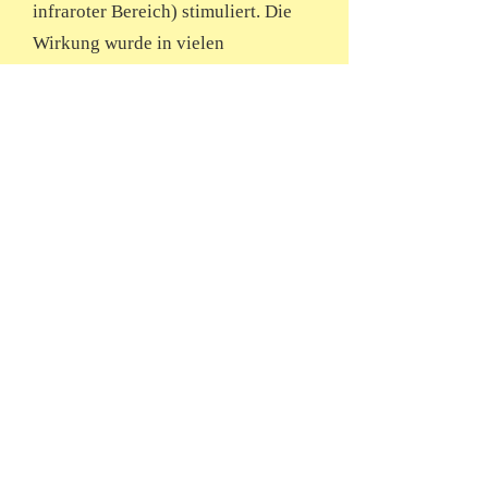
infraroter Bereich) stimuliert. Die
Wirkung wurde in vielen
wissenschaftlichen Untersuchungen
nachgewiesen (unter anderem von
Prof. Dr. G. Litscher und in
Forschungsprojekten der Deutschen
Akademie für Akupunktur).
Bereits der französische
Akupunkturarzt Dr. Paul Nogier und
Prof. mult. h.c. VRC Dr. med. Frank
R. Bahr hatten herausgefunden, dass
alle Akupunkturpunkte eines
Meridians in eine
Resonanzerregung gebracht werden
können und dass jeder Meridian